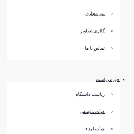
تور مجازی
گالری تصاویر
تماس با ما
حوزه ریاست
ریاست دانشگاه
هیأت مؤسس
هیأت امناء