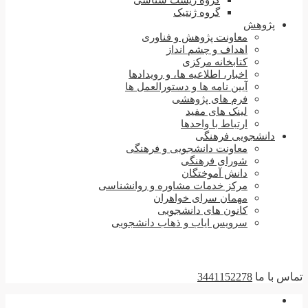
گروه زیست شناسی
گروه ژنتیک
پژوهش
معاونت پژوهش و فناوری
اهداف و چشم انداز
کتابخانه مرکزی
اخبار، اطلاعیه ها، و رویدادها
آیین نامه ها و دستورالعمل ها
فرم های پژوهشی
لینک های مفید
ارتباط با واحدها
دانشجویی فرهنگی
معاونت دانشجویی و فرهنگی
شورای فرهنگی
دانش آموختگان
مرکز خدمات مشاوره و روانشناسی
مهمان سرای خواهران
کانون های دانشجویی
سرویس ایاب و ذهاب دانشجویی
تماس با ما
3441152278