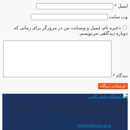
ایمیل
*
وب‌ سایت
ذخیره نام، ایمیل و وبسایت من در مرورگر برای زمانی که
دوباره دیدگاهی می‌نویسم.
دیدگاه
*
قزوین – آبیک – ورودی شهرک صنعتی کاسپین 2 – شهرک دانشگاهی
آبیک – خیابان کاشانی – خیابان البرز – پلاک 0 – دانشگاه دانش البرز
3441152278
info@alborzq.ac.ir