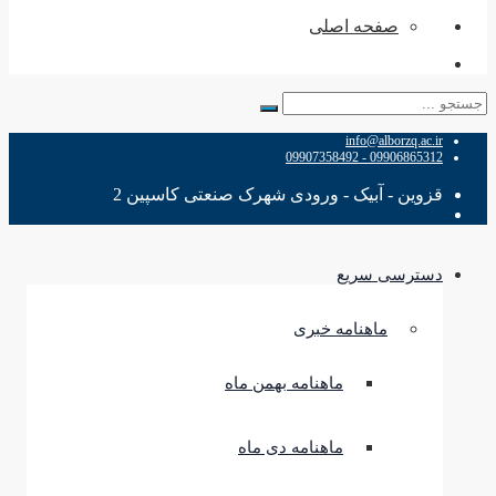
صفحه اصلی
جستجو
برای:
info@alborzq.ac.ir
09906865312 - 09907358492
قزوین - آبیک - ورودی شهرک صنعتی کاسپین 2
دسترسی سریع
ماهنامه خبری
ماهنامه بهمن ماه
ماهنامه دی ماه