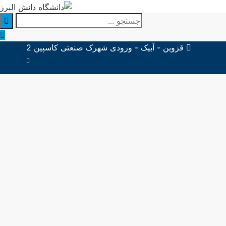
جستجو
برای:
قزوین - آبیک - ورودی شهرک صنعتی کاسپین 2