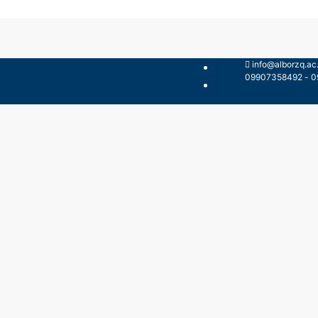
info@alborzq.ac.
099