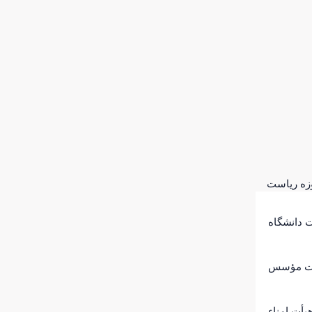
زه ریاست
 دانشگاه
ت مؤسس
یأت امناء