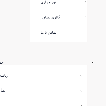
تور مجازی
گالری تصاویر
تماس با ما
حو
ریاست
هیأ
ه