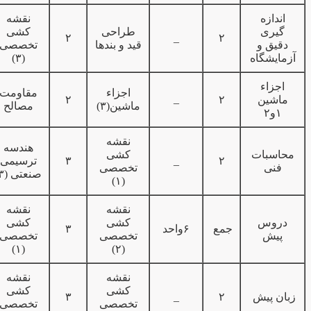
اندازه
نقشه
گیری
طراحی
کشی
۲
_
۲
دقیق و
قید و بندها
تخصصی
آزمایشگاه
(۳)
اجزاء
اجزاء
مقاومت
_
ماشین
۲
۲
ماشین(۳)
مصالح
۱و۲
نقشه
هندسه
محاسبات
کشی
۲
_
۳
ترسیمی
فنی
تخصصی
صنعتی (۳)
(۱)
نقشه
نقشه
دروس
کشی
کشی
جمع
۶واحد
۳
پیش
تخصصی
تخصصی
(۱)
(۲)
نقشه
نقشه
کشی
کشی
زبان پیش
۲
_
۳
تخصصی
تخصصی