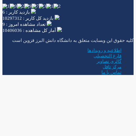
بازدید کاربر : 6
بازدید کل کاربر : 10297312
تعداد مشاهده امروز : 9
آمار کل مشاهده : 10406036
یه حقوق این وبسایت متعلق به دانشگاه دانش البرز قزوین است
اطلاعیه و رویدادها
فارغ التحصیلی
گالری تصاویر
مرکز تافل
تماس با ما