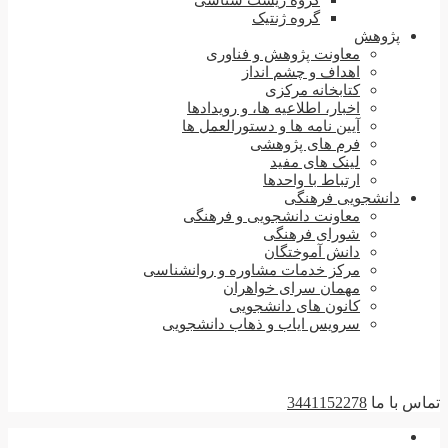
گروه زیست شناسی
گروه ژنتیک
پژوهش
معاونت پژوهش و فناوری
اهداف و چشم انداز
کتابخانه مرکزی
اخبار، اطلاعیه ها، و رویدادها
آیین نامه ها و دستورالعمل ها
فرم های پژوهشی
لینک های مفید
ارتباط با واحدها
دانشجویی فرهنگی
معاونت دانشجویی و فرهنگی
شورای فرهنگی
دانش آموختگان
مرکز خدمات مشاوره و روانشناسی
مهمان سرای خواهران
کانون های دانشجویی
سرویس ایاب و ذهاب دانشجویی
اس با ما
3441152278