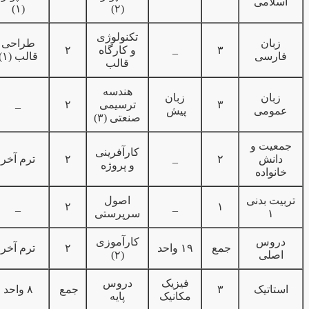
اسلامی
(۱)
(۲)
تکنولوژی
زبان
طراحی
_
۳
و کارگاه
۲
فارسی
قالب (۱)
قالب
هندسه
زبان
زبان
_
۳
ترسیمی
۲
عمومی
پیش
صنعتی (۳)
جمعیت و
کارآفرینی
_
دانش
۲
۲
ترم آخر
و پروژه
خانواده
تربیت بدنی
اصول
_
۲
_
۱
۱
سرپرستی
دروس
کارآموزی
جمع
۱۹ واحد
۲
ترم آخر
اصلی
(۲)
فیزیک
دروس
استاتیک
۳
جمع
۸ واحد
مکانیک
پایه