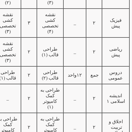
(۲)
(۳)
نقشه
نقشه
فیزیک
کشی
کشی
۳
_
۲
پیش
تخصصی
تخصصی
(۳)
(۴)
نقشه
ریاضی
طراحی
کشی
۲
_
۲
پیش
قالب (۱)
تخصصی
(۳)
دروس
طراحی
طراحی
جمع
۱۲واحد
۲
عمومی
قالب (۲)
قالب (۱)
طراحی به
اندیشه
کمک
_
۲
_
۲
اسلامی ۱
کامپوتر
(۱)
طراحی به
طراحی به
اخلاق و
کمک
کمک
تربیت
۲
_
۲
کامپوتر
کامپوتر