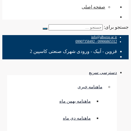
صفحه اصلی
تجو برای:
info@alborzq.ac.ir
09906865312 - 09907358492
قزوین - آبیک - ورودی شهرک صنعتی کاسپین 2
دسترسی سریع
ماهنامه خبری
ماهنامه بهمن ماه
ماهنامه دی ماه