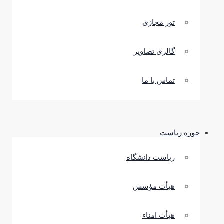
تور مجازی
گالری تصاویر
تماس با ما
حوزه ریاست
ریاست دانشگاه
هیأت مؤسس
هیأت امناء