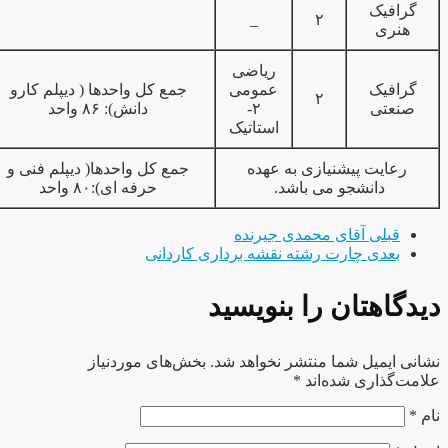
گرافیک
_
۲
هنری
ریاضی
گرافیک
عمومی
جمع کل واحدها ( دیپلم کارو
۲
صنعتی
۲-
دانش): ۸۶ واحد
استاتیک
رعایت پیشنیازی به عهده
جمع کل واحدها( دیپلم فنی و
دانشجو می باشد.
حرفه ای):۸۰ واحد
قبلی
آقای محمدی جیرنده
بعدی
چارت رشته نقشه برداری کاردانی
دگاهتان را بنویسید
انی ایمیل شما منتشر نخواهد شد.
بخش‌های موردنیاز
امت‌گذاری شده‌اند
*
م
*