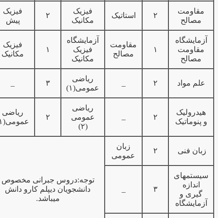
مقاومت
فیزیک
فیزیک
۲
استاتیک
۲
مصالح
مکانیک
پیش
آزمایشگاه
آزمایشگاه
مقاومت
فیزیک
مقاومت
۱
فیزیک
۱
مصالح
مکانیک
مصالح
مکانیک
ریاضی
علم مواد
۲
_
۳
_
عمومی(۱)
ریاضی
هیدرولیک
ریاضی
_
۲
عمومی
۲
و پنوماتیک
عمومی(۱)
(۲)
زبان
زبان فنی
۲
عمومی
سیستمهای
توجه:دروس جبرانی مخصوص
اندازه
۳
_
دانشجویان دیپلم کارو دانش
گیری و
میباشد.
آزمایشگاه