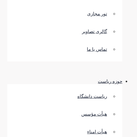
تور مجازی
گالری تصاویر
تماس با ما
حوزه ریاست
ریاست دانشگاه
هیأت مؤسس
هیأت امناء