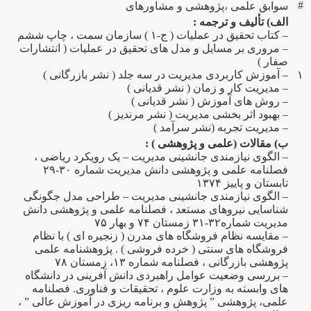
#
سوابق علمی ،پژوهشی و مشاورهای
الف) تألیف و ترجمه :
– کتاب تحقیق در عملیات ( ج-۱ ) سازمان سمت ، چاپ ششم
– مروری بر مسایل و مدل های تحقیق در عملیات ( انتشارات
صفار )
۱
– آموزش کاربردی مدیریت در سه جلد ( نشر بازرگانی )
– مدیریت کار و زمان ( نشر قدیانی )
– روش های آموزش ( نشر قدیانی )
– بهبود اثر بخشی مدیریت ( نشر مرندیز )
– مدیریت تجربه (نشر سرآمد )
ب) مقالات (علمی و پژوهشی ) :
– الگوی نیازمندی جانشینی مدیریت – یک رویکرد ریاضی ،
فصلنامه علمی و پژوهشی دانش مدیریت شماره ۳۰-۲۹
تابستان و پاییز ۱۳۷۴
– الگوی نیازمندی جانشینی مدیریت – طراحی مدل جگونگی
شناسایی نیروهای مستعد ، فصلنامه علمی و پژوهشی دانش
مدیریت شماره۳۲-۳۱ زمستان ۷۴ و بهار ۷۵
– مقایسه نظام فروشگاه های مدرن ( زنجیره ای ) با نظام
فروشگاه های سنتی ( خرده فروشی ) . پژوهشنامه علمی
پژوهشی بازرگانی ، فصلنامه شماره ۱۳، زمستان ۷۸
– بررسی وضعیت عوامل راهبردی دانش آفرینی در دانشگاه
های وابسته به وزارت علوم ، تحقیقات و فناوری. فصلنامه
علمی، پژوهشی ” پژوهش و برنامه ریزی در آموزش عالی ” ،