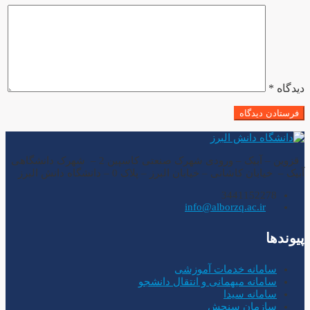
دیدگاه
*
قزوین – آبیک – ورودی شهرک صنعتی کاسپین 2 – شهرک دانشگاهی
آبیک – خیابان کاشانی – خیابان البرز – پلاک 0 – دانشگاه دانش البرز
3441152278
info@alborzq.ac.ir
پیوندها
سامانه خدمات آموزشی
سامانه میهمانی و انتقال دانشجو
سامانه سیدا
سازمان سنجش