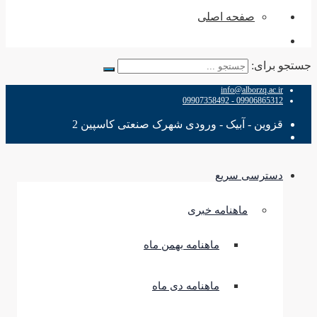
صفحه اصلی
جستجو برای:
info@alborzq.ac.ir
09906865312 - 09907358492
قزوین - آبیک - ورودی شهرک صنعتی کاسپین 2
دسترسی سریع
ماهنامه خبری
ماهنامه بهمن ماه
ماهنامه دی ماه