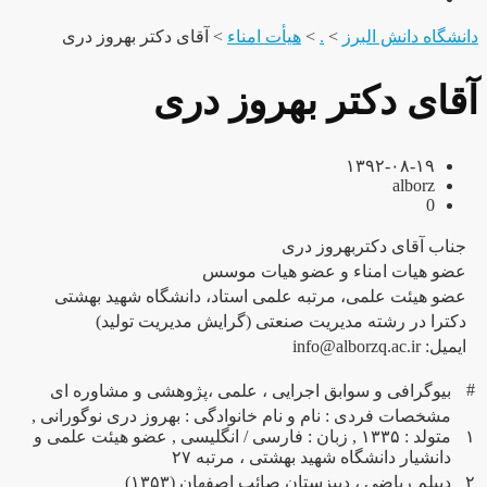
دانشگاه دانش البرز
>
.
>
هیأت امناء
>
آقای دکتر بهروز دری
آقای دکتر بهروز دری
۱۳۹۲-۰۸-۱۹
alborz
0
جناب آقای دکتربهروز دری
عضو هیات امناء و عضو هیات موسس
عضو هیئت علمی، مرتبه علمی استاد، دانشگاه شهید بهشتی
دکترا در رشته مدیریت صنعتی (گرایش مدیریت تولید)
ایمیل: info@alborzq.ac.ir
#
بیوگرافی و سوابق اجرایی ، علمی ،پژوهشی و مشاوره ای
مشخصات فردی : نام و نام خانوادگی : بهروز دری نوگورانی ,
۱
متولد : ۱۳۳۵ , زبان : فارسی / انگلیسی , عضو هیئت علمی و
دانشیار دانشگاه شهید بهشتی ، مرتبه ۲۷
۲
دیپلم ریاضی ، دبیزستان صائب اصفهان (۱۳۵۳)