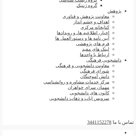
گروه زیست شناسی
گروه ژنتیک
پژوهش
معاونت پژوهش و فناوری
اهداف و چشم انداز
کتابخانه مرکزی
اخبار، اطلاعیه ها، و رویدادها
آیین نامه ها و دستورالعمل ها
فرم های پژوهشی
لینک های مفید
ارتباط با واحدها
دانشجویی فرهنگی
معاونت دانشجویی و فرهنگی
شورای فرهنگی
دانش آموختگان
مرکز خدمات مشاوره و روانشناسی
مهمان سرای خواهران
کانون های دانشجویی
سرویس ایاب و ذهاب دانشجویی
تماس با ما
3441152278