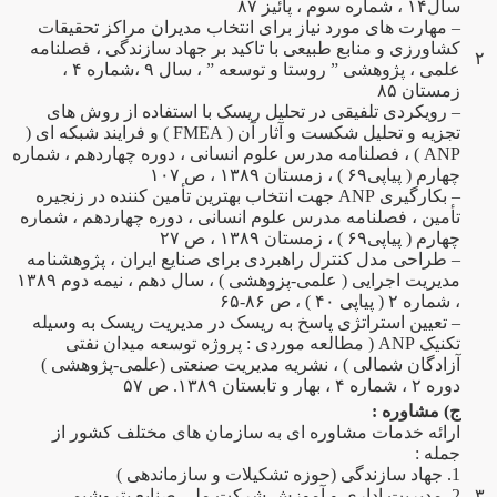
سال۱۴ ، شماره سوم ، پائیز ۸۷
– مهارت های مورد نیاز برای انتخاب مدیران مراکز تحقیقات
کشاورزی و منابع طبیعی با تاکید بر جهاد سازندگی ، فصلنامه
۲
علمی ، پژوهشی ” روستا و توسعه ” ، سال ۹ ،شماره ۴ ،
زمستان ۸۵
– رویکردی تلفیقی در تحلیل ریسک با استفاده از روش های
تجزیه و تحلیل شکست و آثار آن ( FMEA ) و فرایند شبکه ای (
ANP ) ، فصلنامه مدرس علوم انسانی ، دوره چهاردهم ، شماره
چهارم ( پیاپی۶۹ ) ، زمستان ۱۳۸۹ ، ص ۱۰۷
– بکارگیری ANP جهت انتخاب بهترین تأمین کننده در زنجیره
تأمین ، فصلنامه مدرس علوم انسانی ، دوره چهاردهم ، شماره
چهارم ( پیاپی۶۹ ) ، زمستان ۱۳۸۹ ، ص ۲۷
– طراحی مدل کنترل راهبردی برای صنایع ایران ، پژوهشنامه
مدیریت اجرایی ( علمی-پزوهشی ) ، سال دهم ، نیمه دوم ۱۳۸۹
، شماره ۲ ( پیاپی ۴۰ ) ، ص ۸۶-۶۵
– تعیین استراتژی پاسخ به ریسک در مدیریت ریسک به وسیله
تکنیک ANP ( مطالعه موردی : پروژه توسعه میدان نفتی
آزادگان شمالی ) ، نشریه مدیریت صنعتی (علمی-پژوهشی )
دوره ۲ ، شماره ۴ ، بهار و تابستان ۱۳۸۹. ص ۵۷
ج) مشاوره :
ارائه خدمات مشاوره ای به سازمان های مختلف کشور از
جمله :
1. جهاد سازندگی (حوزه تشکیلات و سازماندهی )
۳
2. مدیریت اداری و آموزش شرکت ملی صنایع پتروشیمی