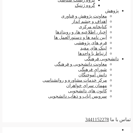
گروه زیست شناسی
گروه ژنتیک
پژوهش
معاونت پژوهش و فناوری
اهداف و چشم انداز
کتابخانه مرکزی
اخبار، اطلاعیه ها، و رویدادها
آیین نامه ها و دستورالعمل ها
فرم های پژوهشی
لینک های مفید
ارتباط با واحدها
دانشجویی فرهنگی
معاونت دانشجویی و فرهنگی
شورای فرهنگی
دانش آموختگان
مرکز خدمات مشاوره و روانشناسی
مهمان سرای خواهران
کانون های دانشجویی
سرویس ایاب و ذهاب دانشجویی
تماس با ما
3441152278