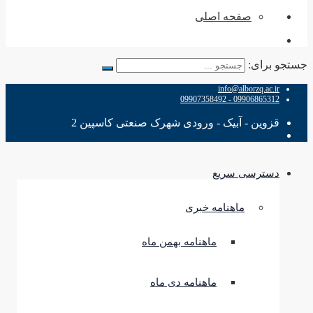
صفحه اصلی
جستجو برای:
info@alborzq.ac.ir
09906865312 - 09907358492
قزوین - آبیک - ورودی شهرک صنعتی کاسپین 2
دسترسی سریع
ماهنامه خبری
ماهنامه بهمن ماه
ماهنامه دی ماه