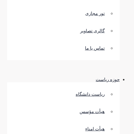
تور مجازی
گالری تصاویر
تماس با ما
حوزه ریاست
ریاست دانشگاه
هیأت مؤسس
هیأت امناء