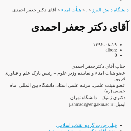
دانشگاه دانش البرز
>
.
>
هیأت امناء
>
آقای دکتر جعفر احمدی
آقای دکتر جعفر احمدی
۱۳۹۲-۰۸-۱۹
alborz
0
جناب آقای دکترجعفر احمدی
عضو هیات امناء و نماینده وزیر علوم – رئیس پارک علم و فناوری
قزوین
عضو هیئت علمی، مرتبه علمی استاد، دانشگاه بین المللی امام
خمینی (ره)
دکتری ژنتیک – دانشگاه تهران
ایمیل: j.ahmadi@eng.ikiu.ac.ir
قبلی
چارت گروه انقلاب اسلامی
بعدی
آقای دکتر سید مرتضی نوربخش