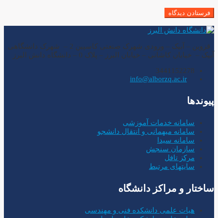
قزوین – آبیک – ورودی شهرک صنعتی کاسپین 2 – شهرک دانشگاهی
آبیک – خیابان کاشانی – خیابان البرز – پلاک 0 – دانشگاه دانش البرز
3441152278
info@alborzq.ac.ir
پیوندها
سامانه خدمات آموزشی
سامانه میهمانی و انتقال دانشجو
سامانه سیدا
سازمان سنجش
مرکز تافل
سایتهای مرتبط
ساختار و مراکز دانشگاه
هیات علمی دانشکده فنی و مهندسی