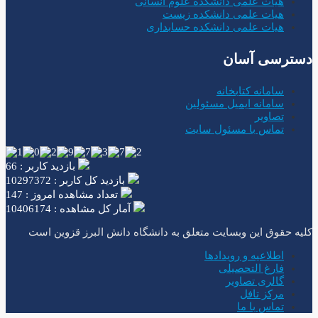
هیات علمی دانشکده علوم انسانی
هیات علمی دانشکده زیست
هیات علمی دانشکده حسابداری
دسترسی آسان
سامانه کتابخانه
سامانه ایمیل مسئولین
تصاویر
تماس با مسئول سایت
بازدید کاربر : 66
بازدید کل کاربر : 10297372
تعداد مشاهده امروز : 147
آمار کل مشاهده : 10406174
کلیه حقوق این وبسایت متعلق به دانشگاه دانش البرز قزوین است
اطلاعیه و رویدادها
فارغ التحصیلی
گالری تصاویر
مرکز تافل
تماس با ما