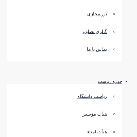
تور مجازی
گالری تصاویر
تماس با ما
حوزه ریاست
ریاست دانشگاه
هیأت مؤسس
هیأت امناء