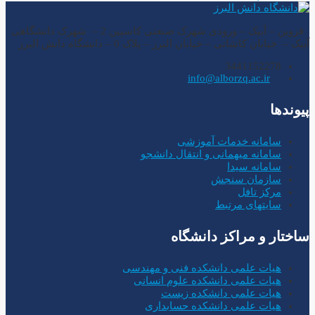
قزوین – آبیک – ورودی شهرک صنعتی کاسپین 2 – شهرک دانشگاهی
آبیک – خیابان کاشانی – خیابان البرز – پلاک 0 – دانشگاه دانش البرز
3441152278
info@alborzq.ac.ir
پیوندها
سامانه خدمات آموزشی
سامانه میهمانی و انتقال دانشجو
سامانه سیدا
سازمان سنجش
مرکز تافل
سایتهای مرتبط
ساختار و مراکز دانشگاه
هیات علمی دانشکده فنی و مهندسی
هیات علمی دانشکده علوم انسانی
هیات علمی دانشکده زیست
هیات علمی دانشکده حسابداری