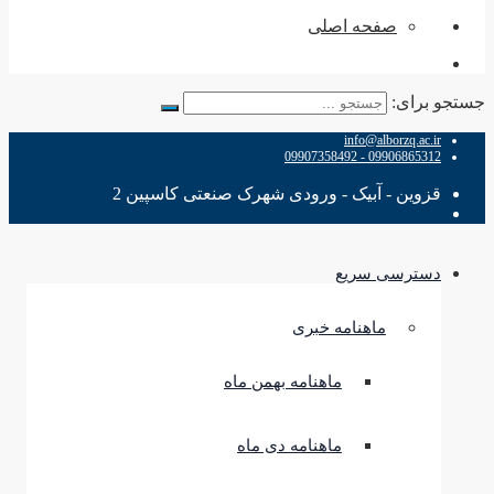
صفحه اصلی
جستجو برای:
info@alborzq.ac.ir
09906865312 - 09907358492
قزوین - آبیک - ورودی شهرک صنعتی کاسپین 2
دسترسی سریع
ماهنامه خبری
ماهنامه بهمن ماه
ماهنامه دی ماه