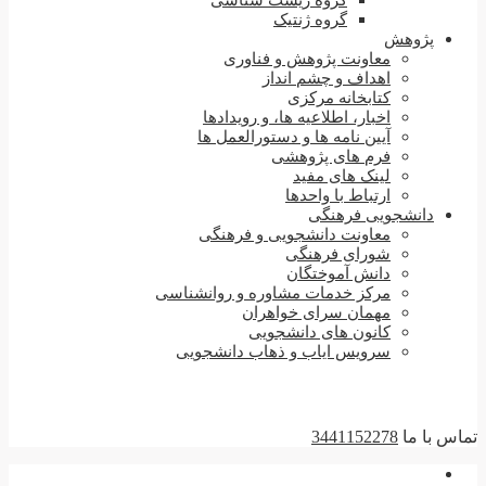
گروه زیست شناسی
گروه ژنتیک
پژوهش
معاونت پژوهش و فناوری
اهداف و چشم انداز
کتابخانه مرکزی
اخبار، اطلاعیه ها، و رویدادها
آیین نامه ها و دستورالعمل ها
فرم های پژوهشی
لینک های مفید
ارتباط با واحدها
دانشجویی فرهنگی
معاونت دانشجویی و فرهنگی
شورای فرهنگی
دانش آموختگان
مرکز خدمات مشاوره و روانشناسی
مهمان سرای خواهران
کانون های دانشجویی
سرویس ایاب و ذهاب دانشجویی
تماس با ما
3441152278