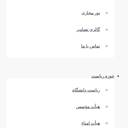
تور مجازی
گالری تصاویر
تماس با ما
حوزه ریاست
ریاست دانشگاه
هیأت مؤسس
هیأت امناء