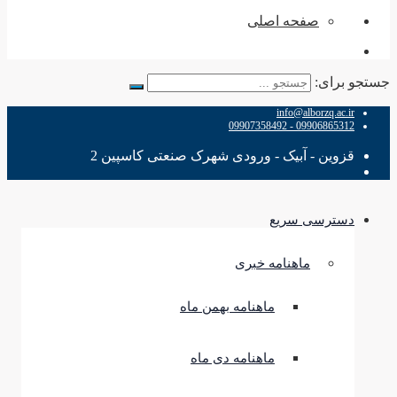
صفحه اصلی
جستجو برای:
info@alborzq.ac.ir
09906865312 - 09907358492
قزوین - آبیک - ورودی شهرک صنعتی کاسپین 2
دسترسی سریع
ماهنامه خبری
ماهنامه بهمن ماه
ماهنامه دی ماه