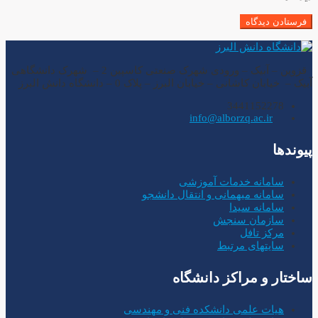
قزوین – آبیک – ورودی شهرک صنعتی کاسپین 2 – شهرک دانشگاهی
آبیک – خیابان کاشانی – خیابان البرز – پلاک 0 – دانشگاه دانش البرز
3441152278
info@alborzq.ac.ir
پیوندها
سامانه خدمات آموزشی
سامانه میهمانی و انتقال دانشجو
سامانه سیدا
سازمان سنجش
مرکز تافل
سایتهای مرتبط
ساختار و مراکز دانشگاه
هیات علمی دانشکده فنی و مهندسی