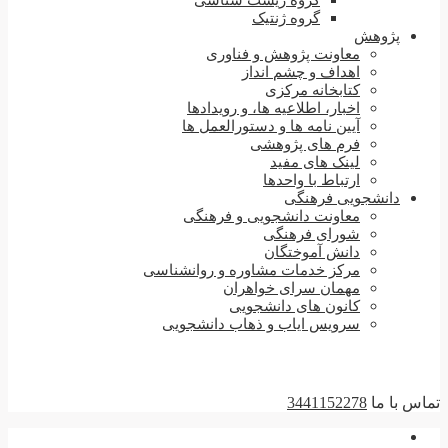
گروه زیست شناسی
گروه ژنتیک
پژوهش
معاونت پژوهش و فناوری
اهداف و چشم انداز
کتابخانه مرکزی
اخبار، اطلاعیه ها، و رویدادها
آیین نامه ها و دستورالعمل ها
فرم های پژوهشی
لینک های مفید
ارتباط با واحدها
دانشجویی فرهنگی
معاونت دانشجویی و فرهنگی
شورای فرهنگی
دانش آموختگان
مرکز خدمات مشاوره و روانشناسی
مهمان سرای خواهران
کانون های دانشجویی
سرویس ایاب و ذهاب دانشجویی
تماس با ما
3441152278