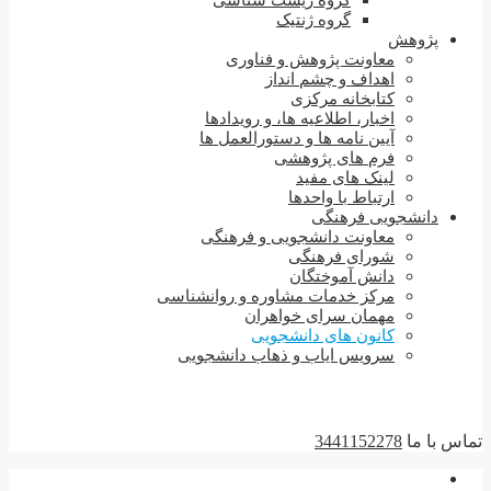
گروه زیست شناسی
گروه ژنتیک
پژوهش
معاونت پژوهش و فناوری
اهداف و چشم انداز
کتابخانه مرکزی
اخبار، اطلاعیه ها، و رویدادها
آیین نامه ها و دستورالعمل ها
فرم های پژوهشی
لینک های مفید
ارتباط با واحدها
دانشجویی فرهنگی
معاونت دانشجویی و فرهنگی
شورای فرهنگی
دانش آموختگان
مرکز خدمات مشاوره و روانشناسی
مهمان سرای خواهران
کانون های دانشجویی
سرویس ایاب و ذهاب دانشجویی
تماس با ما
3441152278