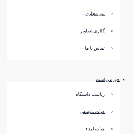
تور مجازی
گالری تصاویر
تماس با ما
حوزه ریاست
ریاست دانشگاه
هیأت مؤسس
هیأت امناء