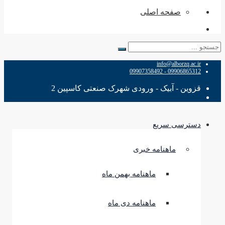
صفحه اصلی
جستجو
برای:
info@alborzq.ac.ir
09906865312 - 09907358492
قزوین - آبیک - ورودی شهرک صنعتی کاسپین 2
دسترسی سریع
ماهنامه خبری
ماهنامه بهمن ماه
ماهنامه دی ماه