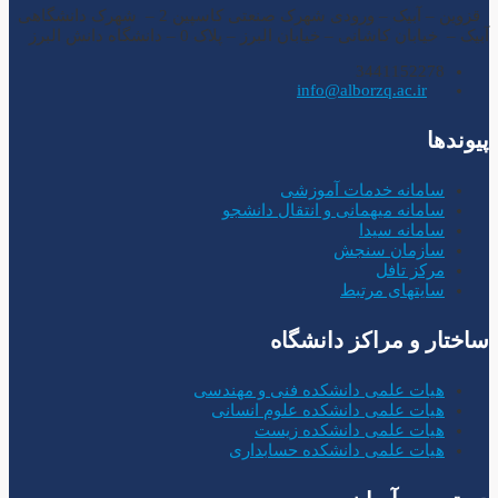
قزوین – آبیک – ورودی شهرک صنعتی کاسپین 2 – شهرک دانشگاهی
آبیک – خیابان کاشانی – خیابان البرز – پلاک 0 – دانشگاه دانش البرز
3441152278
info@alborzq.ac.ir
پیوندها
سامانه خدمات آموزشی
سامانه میهمانی و انتقال دانشجو
سامانه سیدا
سازمان سنجش
مرکز تافل
سایتهای مرتبط
ساختار و مراکز دانشگاه
هیات علمی دانشکده فنی و مهندسی
هیات علمی دانشکده علوم انسانی
هیات علمی دانشکده زیست
هیات علمی دانشکده حسابداری