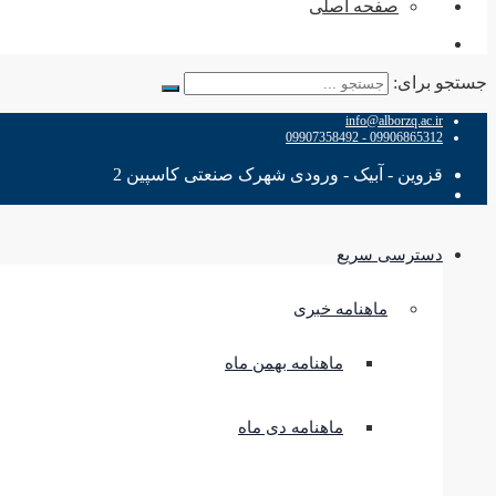
صفحه اصلی
جستجو برای:
info@alborzq.ac.ir
09906865312 - 09907358492
قزوین - آبیک - ورودی شهرک صنعتی کاسپین 2
دسترسی سریع
ماهنامه خبری
ماهنامه بهمن ماه
ماهنامه دی ماه