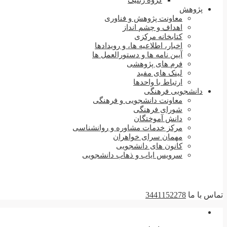
گروه ژنتیک
پژوهش
معاونت پژوهش و فناوری
اهداف و چشم انداز
کتابخانه مرکزی
اخبار، اطلاعیه ها، و رویدادها
آیین نامه ها و دستورالعمل ها
فرم های پژوهشی
لینک های مفید
ارتباط با واحدها
دانشجویی فرهنگی
معاونت دانشجویی و فرهنگی
شورای فرهنگی
دانش آموختگان
مرکز خدمات مشاوره و روانشناسی
مهمان سرای خواهران
کانون های دانشجویی
سرویس ایاب و ذهاب دانشجویی
تماس با ما
3441152278