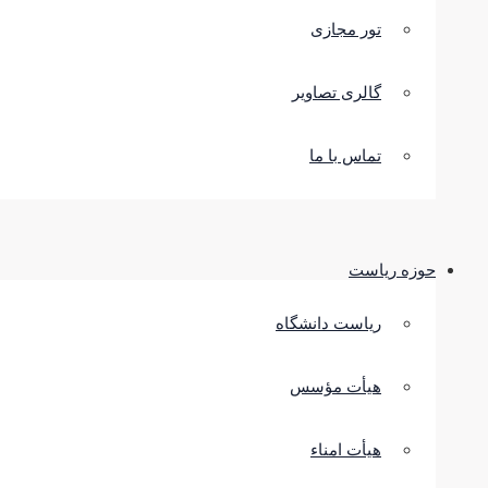
تور مجازی
گالری تصاویر
تماس با ما
حوزه ریاست
ریاست دانشگاه
هیأت مؤسس
هیأت امناء