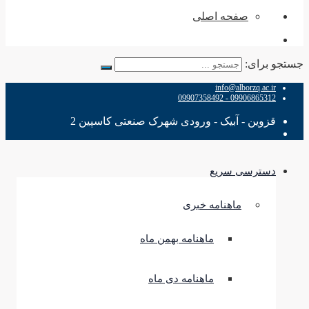
صفحه اصلی
جستجو برای:
info@alborzq.ac.ir
09906865312 - 09907358492
قزوین - آبیک - ورودی شهرک صنعتی کاسپین 2
دسترسی سریع
ماهنامه خبری
ماهنامه بهمن ماه
ماهنامه دی ماه