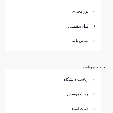
تور مجازی
گالری تصاویر
تماس با ما
حوزه ریاست
ریاست دانشگاه
هیأت مؤسس
هیأت امناء