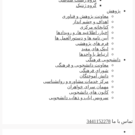
گروه زیست شناسی
گروه ژنتیک
پژوهش
معاونت پژوهش و فناوری
اهداف و چشم انداز
کتابخانه مرکزی
اخبار، اطلاعیه ها، و رویدادها
آیین نامه ها و دستورالعمل ها
فرم های پژوهشی
لینک های مفید
ارتباط با واحدها
دانشجویی فرهنگی
معاونت دانشجویی و فرهنگی
شورای فرهنگی
دانش آموختگان
مرکز خدمات مشاوره و روانشناسی
مهمان سرای خواهران
کانون های دانشجویی
سرویس ایاب و ذهاب دانشجویی
تماس با ما
3441152278