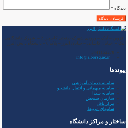
دیدگاه
*
قزوین – آبیک – ورودی شهرک صنعتی کاسپین 2 – شهرک دانشگاهی
آبیک – خیابان کاشانی – خیابان البرز – پلاک 0 – دانشگاه دانش البرز
3441152278
info@alborzq.ac.ir
پیوندها
سامانه خدمات آموزشی
سامانه میهمانی و انتقال دانشجو
سامانه سیدا
سازمان سنجش
مرکز تافل
سایتهای مرتبط
ساختار و مراکز دانشگاه