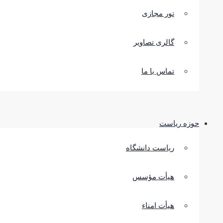
تور مجازی
گالری تصاویر
تماس با ما
حوزه ریاست
ریاست دانشگاه
هیأت مؤسس
هیأت امناء