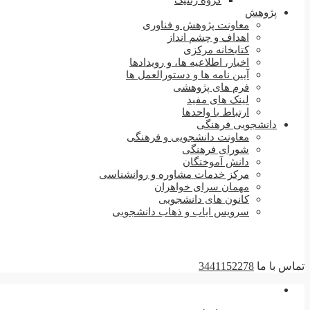
گروه ژنتیک
پژوهش
معاونت پژوهش و فناوری
اهداف و چشم انداز
کتابخانه مرکزی
اخبار، اطلاعیه ها، و رویدادها
آیین نامه ها و دستورالعمل ها
فرم های پژوهشی
لینک های مفید
ارتباط با واحدها
دانشجویی فرهنگی
معاونت دانشجویی و فرهنگی
شورای فرهنگی
دانش آموختگان
مرکز خدمات مشاوره و روانشناسی
مهمان سرای خواهران
کانون های دانشجویی
سرویس ایاب و ذهاب دانشجویی
تماس با ما
3441152278