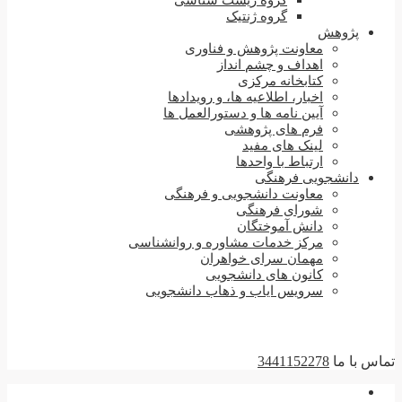
گروه زیست شناسی
گروه ژنتیک
پژوهش
معاونت پژوهش و فناوری
اهداف و چشم انداز
کتابخانه مرکزی
اخبار، اطلاعیه ها، و رویدادها
آیین نامه ها و دستورالعمل ها
فرم های پژوهشی
لینک های مفید
ارتباط با واحدها
دانشجویی فرهنگی
معاونت دانشجویی و فرهنگی
شورای فرهنگی
دانش آموختگان
مرکز خدمات مشاوره و روانشناسی
مهمان سرای خواهران
کانون های دانشجویی
سرویس ایاب و ذهاب دانشجویی
تماس با ما
3441152278