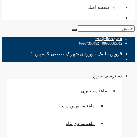
صفحه اصلی
جستجو
برای:
info@alborzq.ac.ir
09906865312 - 09907358492
قزوین - آبیک - ورودی شهرک صنعتی کاسپین 2
دسترسی سریع
ماهنامه خبری
ماهنامه بهمن ماه
ماهنامه دی ماه