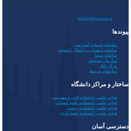
آبیک – خیابان کاشانی – خیابان البرز – پلاک 0 – دانشگاه دانش البرز
3441152278
info@alborzq.ac.ir
پیوندها
سامانه خدمات آموزشی
سامانه میهمانی و انتقال دانشجو
سامانه سیدا
سازمان سنجش
مرکز تافل
سایتهای مرتبط
ساختار و مراکز دانشگاه
هیات علمی دانشکده فنی و مهندسی
هیات علمی دانشکده علوم انسانی
هیات علمی دانشکده زیست
هیات علمی دانشکده حسابداری
دسترسی آسان