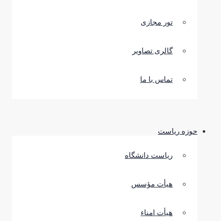
تور مجازی
گالری تصاویر
تماس با ما
حوزه ریاست
ریاست دانشگاه
هیأت مؤسس
هیأت امناء