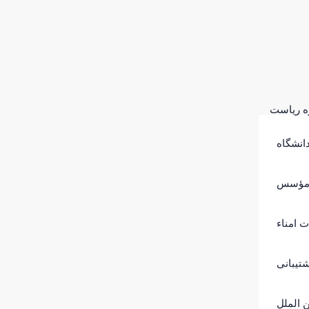
ه ریاست
انشگاه
 مؤسس
ت امناء
تیبانی
 الملل