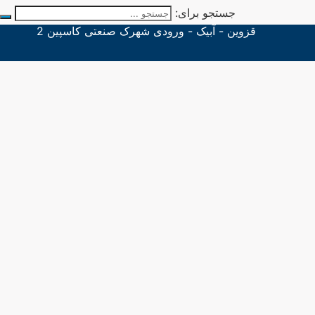
جستجو برای:
قزوین - آبیک - ورودی شهرک صنعتی کاسپین 2