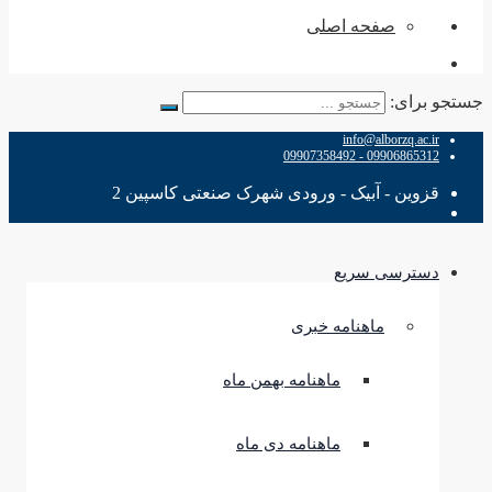
صفحه اصلی
جستجو برای:
info@alborzq.ac.ir
09906865312 - 09907358492
قزوین - آبیک - ورودی شهرک صنعتی کاسپین 2
دسترسی سریع
ماهنامه خبری
ماهنامه بهمن ماه
ماهنامه دی ماه