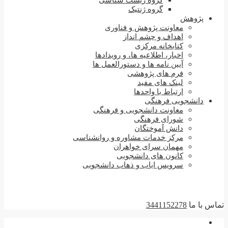
گروه زیست شناسی
گروه ژنتیک
پژوهش
معاونت پژوهش و فناوری
اهداف و چشم انداز
کتابخانه مرکزی
اخبار، اطلاعیه ها، و رویدادها
آیین نامه ها و دستورالعمل ها
فرم های پژوهشی
لینک های مفید
ارتباط با واحدها
دانشجویی فرهنگی
معاونت دانشجویی و فرهنگی
شورای فرهنگی
دانش آموختگان
مرکز خدمات مشاوره و روانشناسی
مهمان سرای خواهران
کانون های دانشجویی
سرویس ایاب و ذهاب دانشجویی
تماس با ما
3441152278