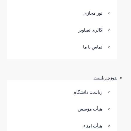
تور مجازی
گالری تصاویر
تماس با ما
حوزه ریاست
ریاست دانشگاه
هیأت مؤسس
هیأت امناء