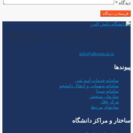
دیدگاه
*
قزوین – آبیک – ورودی شهرک صنعتی کاسپین 2 – شهرک دانشگاهی
آبیک – خیابان کاشانی – خیابان البرز – پلاک 0 – دانشگاه دانش البرز
3441152278
info@alborzq.ac.ir
پیوندها
سامانه خدمات آموزشی
سامانه میهمانی و انتقال دانشجو
سامانه سیدا
سازمان سنجش
مرکز تافل
سایتهای مرتبط
ساختار و مراکز دانشگاه