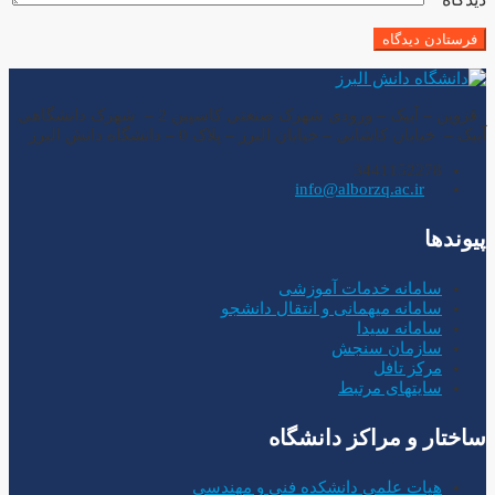
قزوین – آبیک – ورودی شهرک صنعتی کاسپین 2 – شهرک دانشگاهی
آبیک – خیابان کاشانی – خیابان البرز – پلاک 0 – دانشگاه دانش البرز
3441152278
info@alborzq.ac.ir
پیوندها
سامانه خدمات آموزشی
سامانه میهمانی و انتقال دانشجو
سامانه سیدا
سازمان سنجش
مرکز تافل
سایتهای مرتبط
ساختار و مراکز دانشگاه
هیات علمی دانشکده فنی و مهندسی