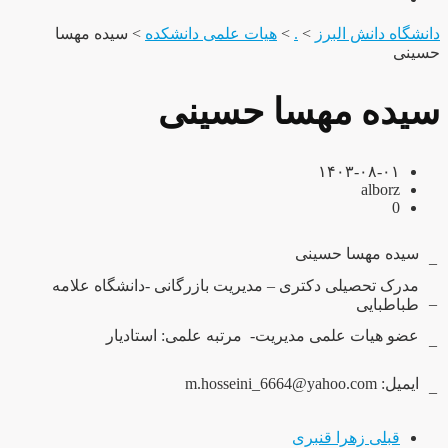
دانشگاه دانش البرز
>
.
>
هیات علمی دانشکده
>
سیده مهسا
حسینی
سیده مهسا حسینی
۱۴۰۳-۰۸-۰۱
alborz
0
سیده مهسا حسینی
–
مدرک تحصیلی دکتری – مدیریت بازرگانی -دانشگاه علامه
–
طباطبایی
عضو هیات علمی مدیریت- مرتبه علمی: استادیار
–
ایمیل: m.hosseini_6664@yahoo.com
–
قبلی
زهرا قنبری