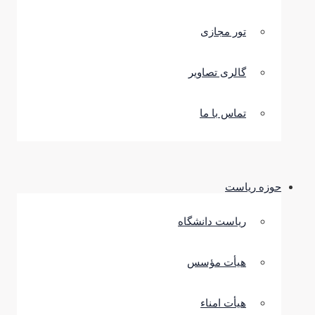
تور مجازی
گالری تصاویر
تماس با ما
حوزه ریاست
ریاست دانشگاه
هیأت مؤسس
هیأت امناء