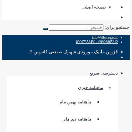
صفحه اصلی
جستجو برای:
info@alborzq.ac.ir
09906865312 - 09907358492
قزوین - آبیک - ورودی شهرک صنعتی کاسپین 2
دسترسی سریع
ماهنامه خبری
ماهنامه بهمن ماه
ماهنامه دی ماه