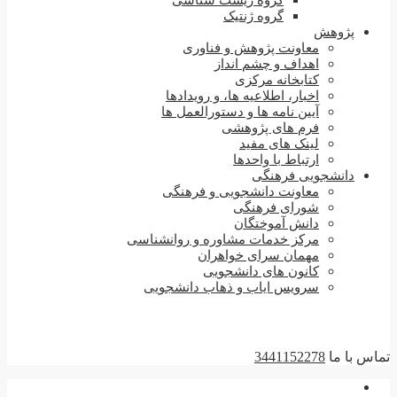
گروه زیست شناسی
گروه ژنتیک
پژوهش
معاونت پژوهش و فناوری
اهداف و چشم انداز
کتابخانه مرکزی
اخبار، اطلاعیه ها، و رویدادها
آیین نامه ها و دستورالعمل ها
فرم های پژوهشی
لینک های مفید
ارتباط با واحدها
دانشجویی فرهنگی
معاونت دانشجویی و فرهنگی
شورای فرهنگی
دانش آموختگان
مرکز خدمات مشاوره و روانشناسی
مهمان سرای خواهران
کانون های دانشجویی
سرویس ایاب و ذهاب دانشجویی
تماس با ما
3441152278