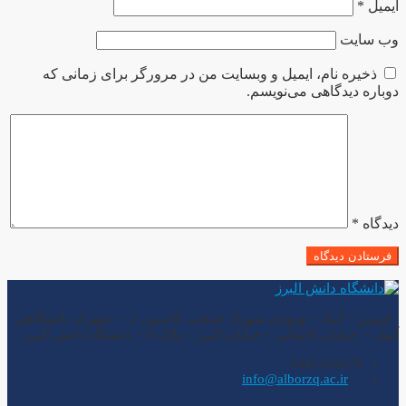
ایمیل
*
وب‌ سایت
ذخیره نام، ایمیل و وبسایت من در مرورگر برای زمانی که
دوباره دیدگاهی می‌نویسم.
دیدگاه
*
قزوین – آبیک – ورودی شهرک صنعتی کاسپین 2 – شهرک دانشگاهی
آبیک – خیابان کاشانی – خیابان البرز – پلاک 0 – دانشگاه دانش البرز
3441152278
info@alborzq.ac.ir