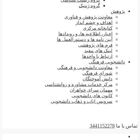
گروه زیست شناسی
گروه ژنتیک
پژوهش
معاونت پژوهش و فناوری
اهداف و چشم انداز
کتابخانه مرکزی
اخبار، اطلاعیه ها، و رویدادها
آیین نامه ها و دستورالعمل ها
فرم های پژوهشی
لینک های مفید
ارتباط با واحدها
دانشجویی فرهنگی
معاونت دانشجویی و فرهنگی
شورای فرهنگی
دانش آموختگان
مرکز خدمات مشاوره و روانشناسی
مهمان سرای خواهران
کانون های دانشجویی
سرویس ایاب و ذهاب دانشجویی
تماس با ما
3441152278