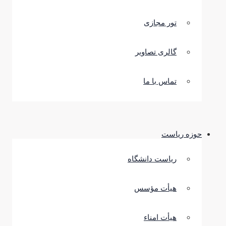
تور مجازی
گالری تصاویر
تماس با ما
حوزه ریاست
ریاست دانشگاه
هیأت مؤسس
هیأت امناء