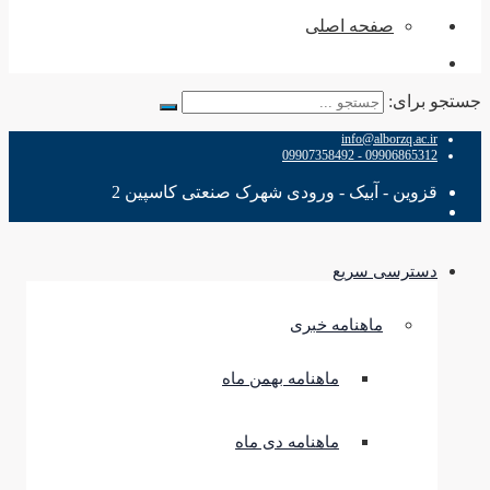
صفحه اصلی
جستجو برای:
info@alborzq.ac.ir
09906865312 - 09907358492
قزوین - آبیک - ورودی شهرک صنعتی کاسپین 2
دسترسی سریع
ماهنامه خبری
ماهنامه بهمن ماه
ماهنامه دی ماه