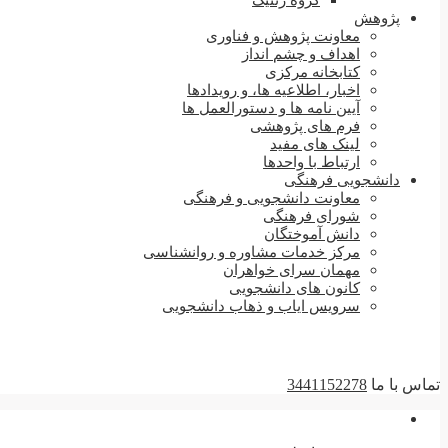
گروه ژنتیک
پژوهش
معاونت پژوهش و فناوری
اهداف و چشم انداز
کتابخانه مرکزی
اخبار، اطلاعیه ها، و رویدادها
آیین نامه ها و دستورالعمل ها
فرم های پژوهشی
لینک های مفید
ارتباط با واحدها
دانشجویی فرهنگی
معاونت دانشجویی و فرهنگی
شورای فرهنگی
دانش آموختگان
مرکز خدمات مشاوره و روانشناسی
مهمان سرای خواهران
کانون های دانشجویی
سرویس ایاب و ذهاب دانشجویی
تماس با ما
3441152278