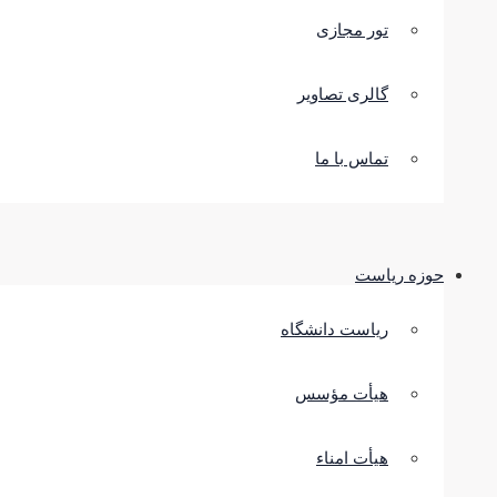
تور مجازی
گالری تصاویر
تماس با ما
حوزه ریاست
ریاست دانشگاه
هیأت مؤسس
هیأت امناء