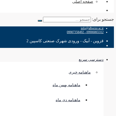
صفحه اصلی
جستجو برای:
info@alborzq.ac.ir
09906865312 - 09907358492
قزوین - آبیک - ورودی شهرک صنعتی کاسپین 2
دسترسی سریع
ماهنامه خبری
ماهنامه بهمن ماه
ماهنامه دی ماه