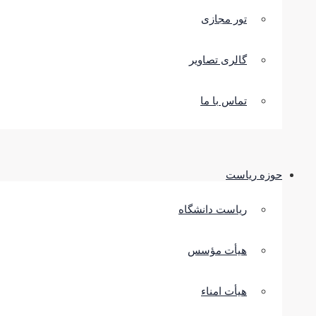
تور مجازی
گالری تصاویر
تماس با ما
حوزه ریاست
ریاست دانشگاه
هیأت مؤسس
هیأت امناء