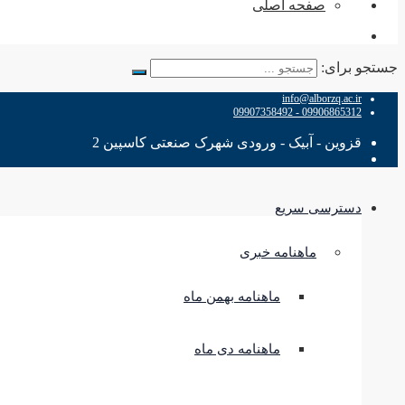
صفحه اصلی
جستجو برای:
info@alborzq.ac.ir
09906865312 - 09907358492
قزوین - آبیک - ورودی شهرک صنعتی کاسپین 2
دسترسی سریع
ماهنامه خبری
ماهنامه بهمن ماه
ماهنامه دی ماه