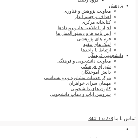
گروه ژنتیک
پژوهش
معاونت پژوهش و فناوری
اهداف و چشم انداز
کتابخانه مرکزی
اخبار، اطلاعیه ها، و رویدادها
آیین نامه ها و دستورالعمل ها
فرم های پژوهشی
لینک های مفید
ارتباط با واحدها
دانشجویی فرهنگی
معاونت دانشجویی و فرهنگی
شورای فرهنگی
دانش آموختگان
مرکز خدمات مشاوره و روانشناسی
مهمان سرای خواهران
کانون های دانشجویی
سرویس ایاب و ذهاب دانشجویی
تماس با ما
3441152278