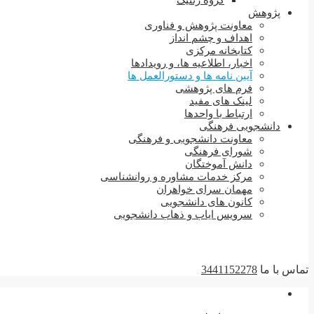
گروه ژنتیک
پژوهش
معاونت پژوهش و فناوری
اهداف و چشم انداز
کتابخانه مرکزی
اخبار، اطلاعیه ها، و رویدادها
آیین نامه ها و دستورالعمل ها
فرم های پژوهشی
لینک های مفید
ارتباط با واحدها
دانشجویی فرهنگی
معاونت دانشجویی و فرهنگی
شورای فرهنگی
دانش آموختگان
مرکز خدمات مشاوره و روانشناسی
مهمان سرای خواهران
کانون های دانشجویی
سرویس ایاب و ذهاب دانشجویی
تماس با ما
3441152278