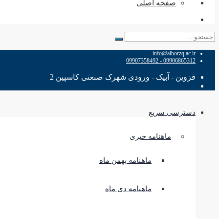
صفحه اصلی
جستجو
برای:
info@alborzq.ac.ir
09906865312 - 09907358492
قزوین - آبیک - ورودی شهرک صنعتی کاسپین 2
دسترسی سریع
ماهنامه خبری
ماهنامه بهمن ماه
ماهنامه دی ماه