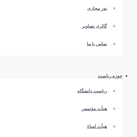
تور مجازی
گالری تصاویر
تماس با ما
حوزه ریاست
ریاست دانشگاه
هیأت مؤسس
هیأت امناء