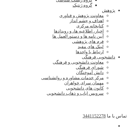
گروه زیست شناسی
گروه ژنتیک
پژوهش
معاونت پژوهش و فناوری
اهداف و چشم انداز
کتابخانه مرکزی
اخبار، اطلاعیه ها، و رویدادها
آیین نامه ها و دستورالعمل ها
فرم های پژوهشی
لینک های مفید
ارتباط با واحدها
دانشجویی فرهنگی
معاونت دانشجویی و فرهنگی
شورای فرهنگی
دانش آموختگان
مرکز خدمات مشاوره و روانشناسی
مهمان سرای خواهران
کانون های دانشجویی
سرویس ایاب و ذهاب دانشجویی
تماس با ما
3441152278