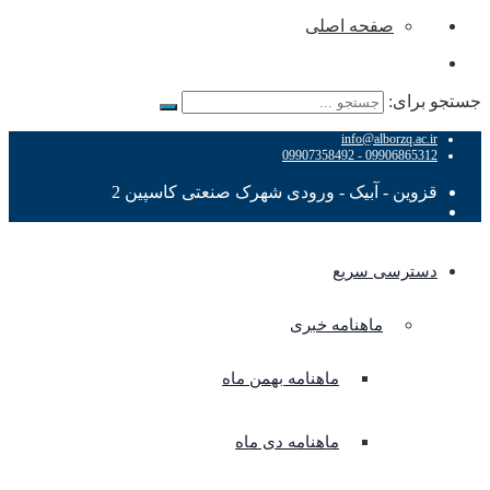
صفحه اصلی
جستجو برای:
info@alborzq.ac.ir
09906865312 - 09907358492
قزوین - آبیک - ورودی شهرک صنعتی کاسپین 2
دسترسی سریع
ماهنامه خبری
ماهنامه بهمن ماه
ماهنامه دی ماه