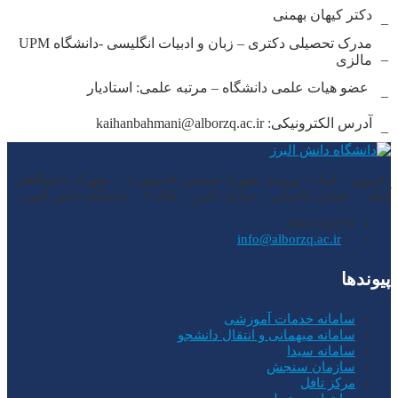
دکتر کیهان بهمنی
–
مدرک تحصیلی دکتری – زبان و ادبیات انگلیسی -دانشگاه UPM
–
مالزی
عضو هیات علمی دانشگاه – مرتبه علمی: استادیار
–
آدرس الکترونیکی: kaihanbahmani@alborzq.ac.ir
–
قزوین – آبیک – ورودی شهرک صنعتی کاسپین 2 – شهرک دانشگاهی
آبیک – خیابان کاشانی – خیابان البرز – پلاک 0 – دانشگاه دانش البرز
3441152278
info@alborzq.ac.ir
پیوندها
سامانه خدمات آموزشی
سامانه میهمانی و انتقال دانشجو
سامانه سیدا
سازمان سنجش
مرکز تافل