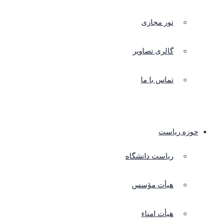
تور مجازی
گالری تصاویر
تماس با ما
حوزه ریاست
ریاست دانشگاه
هیأت مؤسس
هیأت امناء