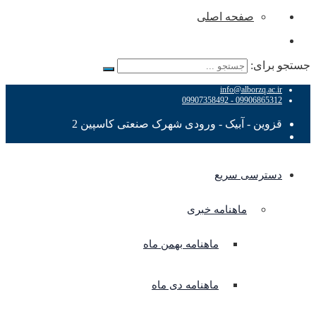
صفحه اصلی
جستجو برای:
info@alborzq.ac.ir
09906865312 - 09907358492
قزوین - آبیک - ورودی شهرک صنعتی کاسپین 2
دسترسی سریع
ماهنامه خبری
ماهنامه بهمن ماه
ماهنامه دی ماه