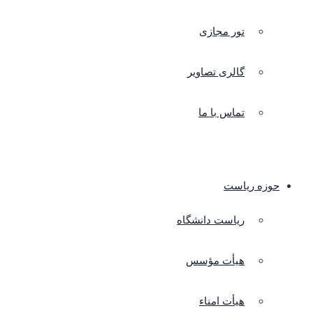
تور مجازی
گالری تصاویر
تماس با ما
حوزه ریاست
ریاست دانشگاه
هیأت مؤسس
هیأت امناء