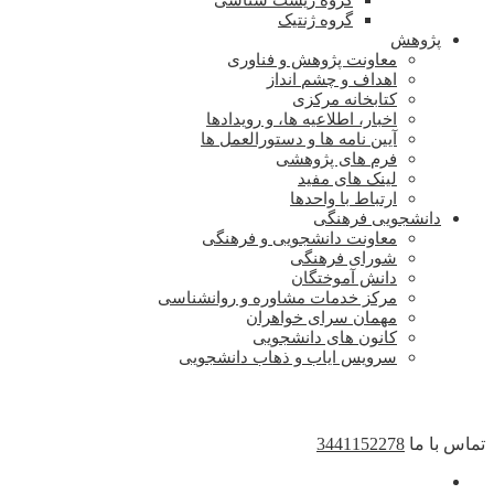
گروه زیست شناسی
گروه ژنتیک
پژوهش
معاونت پژوهش و فناوری
اهداف و چشم انداز
کتابخانه مرکزی
اخبار، اطلاعیه ها، و رویدادها
آیین نامه ها و دستورالعمل ها
فرم های پژوهشی
لینک های مفید
ارتباط با واحدها
دانشجویی فرهنگی
معاونت دانشجویی و فرهنگی
شورای فرهنگی
دانش آموختگان
مرکز خدمات مشاوره و روانشناسی
مهمان سرای خواهران
کانون های دانشجویی
سرویس ایاب و ذهاب دانشجویی
تماس با ما
3441152278