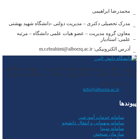
محمدرضا ابراهیمی
–
مدرک تحصیلی دکتری – مدیریت دولتی -دانشگاه شهید بهشتی
–
معاون گروه مدیریت – عضو هیات علمی دانشگاه – مرتبه
–
علمی: استادیار
آدرس الکترونیکی: m.r.ebrahimi@alborzq.ac.ir
–
قزوین – آبیک – ورودی شهرک صنعتی کاسپین 2 – شهرک دانشگاهی
آبیک – خیابان کاشانی – خیابان البرز – پلاک 0 – دانشگاه دانش البرز
3441152278
info@alborzq.ac.ir
پیوندها
سامانه خدمات آموزشی
سامانه میهمانی و انتقال دانشجو
سامانه سیدا
سازمان سنجش