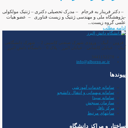
– دکتر فرینار به فرجام – مدرک تحصیلی دکتری – ژنتیک مولکولی
-پژوهشگاه ملی و مهندسی ژنتیک و زیست فناوری – عضو هیات
علمی گروه زیست...
ادامه مطلب
قزوین – آبیک – ورودی شهرک صنعتی کاسپین 2 – شهرک دانشگاهی
آبیک – خیابان کاشانی – خیابان البرز – پلاک 0 – دانشگاه دانش البرز
3441152278
info@alborzq.ac.ir
پیوندها
سامانه خدمات آموزشی
سامانه میهمانی و انتقال دانشجو
سامانه سیدا
سازمان سنجش
مرکز تافل
سایتهای مرتبط
ساختار و مراکز دانشگاه