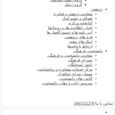
گروه زیست شناسی
گروه ژنتیک
پژوهش
معاونت پژوهش و فناوری
اهداف و چشم انداز
کتابخانه مرکزی
اخبار، اطلاعیه ها، و رویدادها
آیین نامه ها و دستورالعمل ها
فرم های پژوهشی
لینک های مفید
ارتباط با واحدها
دانشجویی فرهنگی
معاونت دانشجویی و فرهنگی
شورای فرهنگی
دانش آموختگان
مرکز خدمات مشاوره و روانشناسی
مهمان سرای خواهران
کانون های دانشجویی
سرویس ایاب و ذهاب دانشجویی
تماس با ما
3441152278