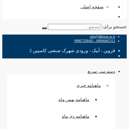
صفحه اصلی
جستجو برای:
info@alborzq.ac.ir
09906865312 - 09907358492
قزوین - آبیک - ورودی شهرک صنعتی کاسپین 2
دسترسی سریع
ماهنامه خبری
ماهنامه بهمن ماه
ماهنامه دی ماه