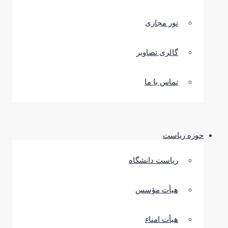
تور مجازی
گالری تصاویر
تماس با ما
حوزه ریاست
ریاست دانشگاه
هیأت مؤسس
هیأت امناء