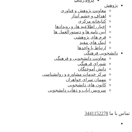
گروه ژنتیک
پژوهش
معاونت پژوهش و فناوری
اهداف و چشم انداز
کتابخانه مرکزی
اخبار، اطلاعیه ها، و رویدادها
آیین نامه ها و دستورالعمل ها
فرم های پژوهشی
لینک های مفید
ارتباط با واحدها
دانشجویی فرهنگی
معاونت دانشجویی و فرهنگی
شورای فرهنگی
دانش آموختگان
مرکز خدمات مشاوره و روانشناسی
مهمان سرای خواهران
کانون های دانشجویی
سرویس ایاب و ذهاب دانشجویی
تماس با ما
3441152278