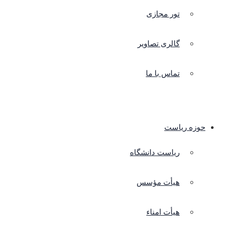
تور مجازی
گالری تصاویر
تماس با ما
حوزه ریاست
ریاست دانشگاه
هیأت مؤسس
هیأت امناء