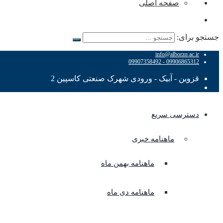
صفحه اصلی
جستجو برای:
info@alborzq.ac.ir
09906865312 - 09907358492
قزوین - آبیک - ورودی شهرک صنعتی کاسپین 2
دسترسی سریع
ماهنامه خبری
ماهنامه بهمن ماه
ماهنامه دی ماه