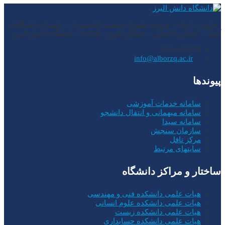
قزوین – آبیک – ورودی شهرک صنعتی کاسپین 2 – شهرک دانشگاهی
آبیک – خیابان کاشانی – خیابان البرز – پلاک 0 – دانشگاه دانش البرز
3441152278
info@alborzq.ac.ir
پیوندها
سامانه خدمات آموزشی
سامانه میهمانی و انتقال دانشجو
سامانه سیدا
سازمان سنجش
مرکز تافل
سایتهای مرتبط
ساختار و مراکز دانشگاه
هیات علمی دانشکده فنی و مهندسی
هیات علمی دانشکده علوم انسانی
هیات علمی دانشکده زیست
هیات علمی دانشکده حسابداری