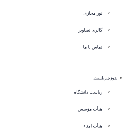
تور مجازی
گالری تصاویر
تماس با ما
حوزه ریاست
ریاست دانشگاه
هیأت مؤسس
هیأت امناء