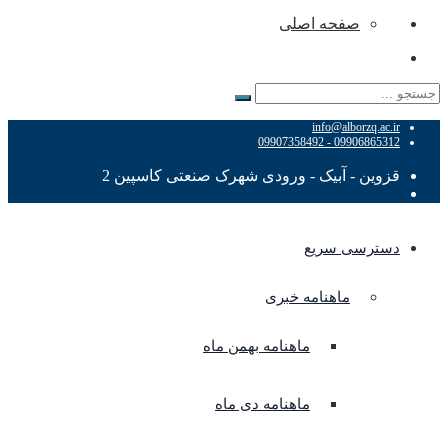
صفحه اصلی
جستجو
برای:
info@alborzq.ac.ir
09906865312 - 09907358492
قزوین - آبیک - ورودی شهرک صنعتی کاسپین 2
دسترسی سریع
ماهنامه خبری
ماهنامه بهمن ماه
ماهنامه دی ماه