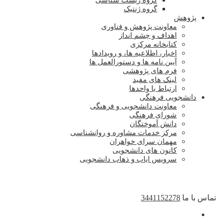
گروه زیست شناسی
گروه ژنتیک
پژوهش
معاونت پژوهش و فناوری
اهداف و چشم انداز
کتابخانه مرکزی
اخبار، اطلاعیه ها، و رویدادها
آیین نامه ها و دستورالعمل ها
فرم های پژوهشی
لینک های مفید
ارتباط با واحدها
دانشجویی فرهنگی
معاونت دانشجویی و فرهنگی
شورای فرهنگی
دانش آموختگان
مرکز خدمات مشاوره و روانشناسی
مهمان سرای خواهران
کانون های دانشجویی
سرویس ایاب و ذهاب دانشجویی
تماس با ما
3441152278