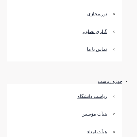
تور مجازی
گالری تصاویر
تماس با ما
حوزه ریاست
ریاست دانشگاه
هیأت مؤسس
هیأت امناء