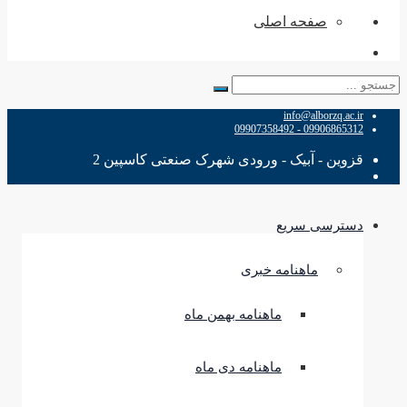
صفحه اصلی
جستجو
برای:
info@alborzq.ac.ir
09906865312 - 09907358492
قزوین - آبیک - ورودی شهرک صنعتی کاسپین 2
دسترسی سریع
ماهنامه خبری
ماهنامه بهمن ماه
ماهنامه دی ماه