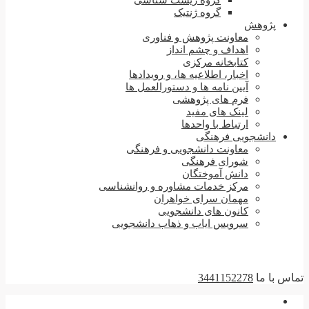
گروه زیست شناسی
گروه ژنتیک
پژوهش
معاونت پژوهش و فناوری
اهداف و چشم انداز
کتابخانه مرکزی
اخبار، اطلاعیه ها، و رویدادها
آیین نامه ها و دستورالعمل ها
فرم های پژوهشی
لینک های مفید
ارتباط با واحدها
دانشجویی فرهنگی
معاونت دانشجویی و فرهنگی
شورای فرهنگی
دانش آموختگان
مرکز خدمات مشاوره و روانشناسی
مهمان سرای خواهران
کانون های دانشجویی
سرویس ایاب و ذهاب دانشجویی
تماس با ما
3441152278