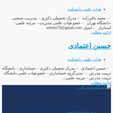
هیات علمی دانشکده
– محمد باقرزاده – مدرک تحصیلی دکتری – مدیریت صنعتی
-دانشگاه تهران – عضو هیات علمی مدیریت – مرتبه علمی:
استادیار – ایمیل: mbsbu79@gmail.com
ادامه مطلب
حسین اعتمادی
هیات علمی دانشکده
– حسین اعتمادی – مدرک تحصیلی دکتری – حسابداری – دانشگاه
تربیت مدرس – مدیرگروه حسابداری – عضو هیات علمی دانشگاه
تربیت مدرس – مرتبه علمی:...
ادامه مطلب
قزوین – آبیک – ورودی شهرک صنعتی کاسپین 2 – شهرک دانشگاهی
آبیک – خیابان کاشانی – خیابان البرز – پلاک 0 – دانشگاه دانش البرز
3441152278
info@alborzq.ac.ir